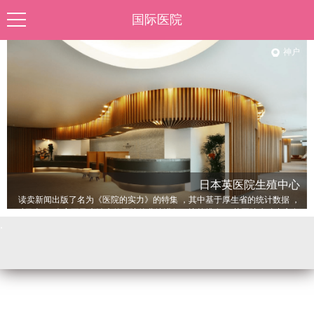
国际医院
首页
神户
马来试管
泰国试管
美国试管
哈萨克试管
日本试管
日本英医院生殖中心
冷冻卵子
读卖新闻出版了名为《医院的实力》的特集 ，其中基于厚生省的统计数据 ，
赴美待产
对日本600余家不孕症治疗的医院的业绩进行了比较排名。 英医院生殖中心各
.
项业绩在全日本不孕症治疗领域均名列前茅。 日本英医院年问诊量约10余万
医院排名
人次 ，每年完成约 8000个周期。
医生访谈
优孕活动
优孕百科